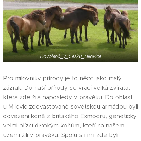
Dovolená_v_Česku_Milovice
Pro milovníky přírody je to něco jako malý
zázrak. Do naší přírody se vrací velká zvířata,
která zde žila naposledy v pravěku. Do oblasti
u Milovic zdevastované sovětskou armádou byli
dovezeni koně z britského Exmooru, geneticky
velmi blízcí divokým koňům, kteří na našem
území žili v pravěku. Spolu s nimi zde byli