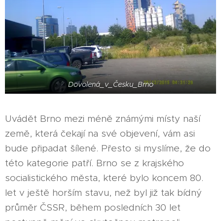
Dovolená_v_Česku_Brno
Uvádět Brno mezi méně známými místy naší
země, která čekají na své objevení, vám asi
bude připadat šílené. Přesto si myslíme, že do
této kategorie patří. Brno se z krajského
socialistického města, které bylo koncem 80.
let v ještě horším stavu, než byl již tak bídný
průměr ČSSR, během posledních 30 let