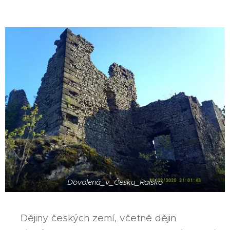
Dovolená_v_Česku_Ralsko
Dějiny českých zemí, včetně dějin