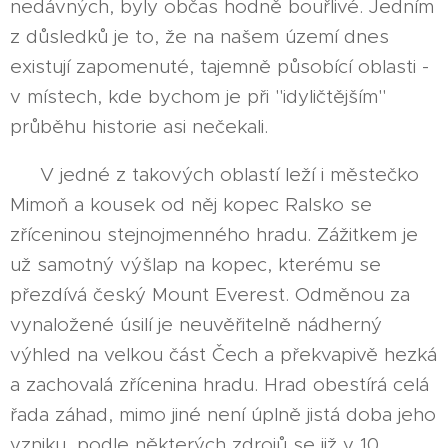
nedávných, byly občas hodně bouřlivé. Jedním
z důsledků je to, že na našem území dnes
existují zapomenuté, tajemně působící oblasti -
v místech, kde bychom je při "idyličtějším"
průběhu historie asi nečekali.
V jedné z takových oblastí leží i městečko
Mimoň a kousek od něj kopec Ralsko se
zříceninou stejnojmenného hradu. Zážitkem je
už samotný výšlap na kopec, kterému se
přezdívá český Mount Everest. Odměnou za
vynaložené úsilí je neuvěřitelně nádherný
výhled na velkou část Čech a překvapivě hezká
a zachovalá zřícenina hradu. Hrad obestírá celá
řada záhad, mimo jiné není úplně jistá doba jeho
vzniku, podle některých zdrojů se již v 10.