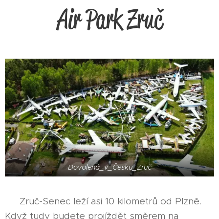
Air Park Zruč
Dovolená_v_Česku_Zruč
Zruč-Senec leží asi 10 kilometrů od Plzně.
Když tudy budete projíždět směrem na