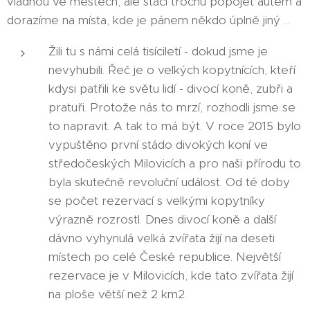
vládnou ve městech, ale stačí trochu popojet autem a
dorazíme na místa, kde je pánem někdo úplně jiný ...
Žili tu s námi celá tisíciletí - dokud jsme je
nevyhubili. Řeč je o velkých kopytnících, kteří
kdysi patřili ke světu lidí - divocí koně, zubři a
pratuři. Protože nás to mrzí, rozhodli jsme se
to napravit. A tak to má být. V roce 2015 bylo
vypuštěno první stádo divokých koní ve
středočeských Milovicích a pro naši přírodu to
byla skutečně revoluční událost. Od té doby
se počet rezervací s velkými kopytníky
výrazně rozrostl. Dnes divocí koně a další
dávno vyhynulá velká zvířata žijí na deseti
místech po celé České republice. Největší
rezervace je v Milovicích, kde tato zvířata žijí
na ploše větší než 2 km2.