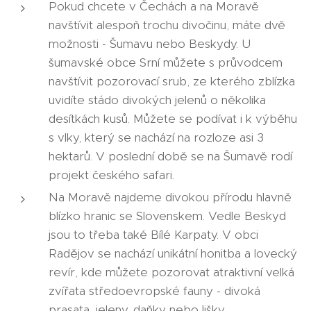
Pokud chcete v Čechách a na Moravě
navštívit alespoň trochu divočinu, máte dvě
možnosti - Šumavu nebo Beskydy. U
šumavské obce Srní můžete s průvodcem
navštívit pozorovací srub, ze kterého zblízka
uvidíte stádo divokých jelenů o několika
desítkách kusů. Můžete se podívat i k výběhu
s vlky, který se nachází na rozloze asi 3
hektarů. V poslední době se na Šumavě rodí
projekt českého safari.
Na Moravě najdeme divokou přírodu hlavně
blízko hranic se Slovenskem. Vedle Beskyd
jsou to třeba také Bílé Karpaty. V obci
Radějov se nachází unikátní honitba a lovecký
revír, kde můžete pozorovat atraktivní velká
zvířata středoevropské fauny - divoká
prasata, jeleny, daňky nebo lišky.